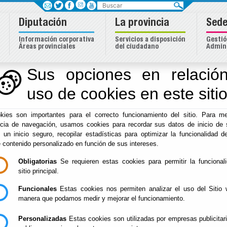
Buscar
Diputación
La provincia
Sede
Información corporativa
Servicios a disposición
Gestió
Áreas provinciales
del ciudadano
Admini
Sus opciones en relación
uso de cookies en este siti
Inicio
-
Diputación
- Descubre tu provincia Activa 2026. Ka
kies son importantes para el correcto funcionamiento del sitio. Para me
Descubre tu provinc
ncia de navegación, usamos cookies para recordar sus datos de inicio de 
e un inicio seguro, recopilar estadísticas para optimizar la funcionalidad de
Kayak Fabriquilla C
e contenido personalizado en función de sus intereses.
Obligatorias
Se requieren estas cookies para permitir la funcional
08-26
sitio principal.
Funcionales
Estas cookies nos permiten analizar el uso del Sitio 
manera que podamos medir y mejorar el funcionamiento.
Información
Personalizadas
Estas cookies son utilizadas por empresas publicitar