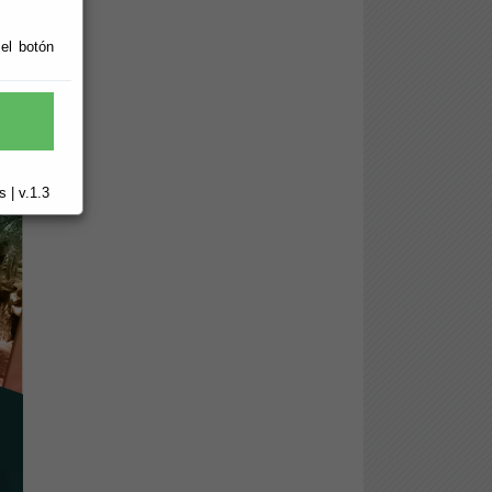
 el botón
 | v.1.3