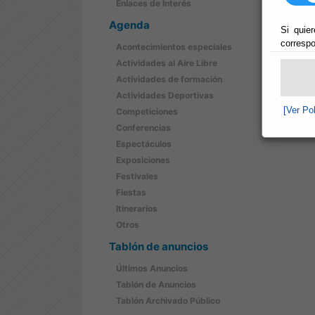
Enlaces de Interés
Agenda
Si quier
correspo
Acontecimientos especiales
Actividades al Aire Libre
Actividades de formación
Actividades Deportivas
[Ver Po
Competiciones
Conferencias
Espectáculos
Exposiciones
Festivales
Fiestas
Itinerarios
Otros
Tablón de anuncios
Últimos Anuncios
Tablón de Anuncios
Tablón Archivado Público