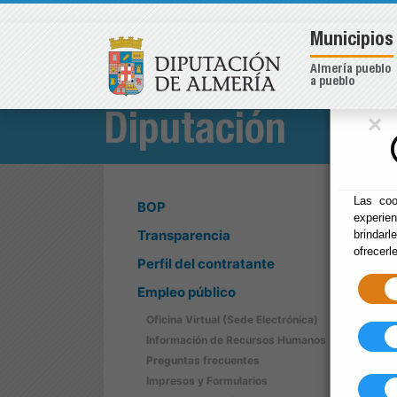
Municipios
Almería pueblo
a pueblo
×
Diputación
Las coo
BOP
experie
Transparencia
brindarl
ofrecerl
Perfil del contratante
Empleo público
Oficina Virtual (Sede Electrónica)
Información de Recursos Humanos
Preguntas frecuentes
Impresos y Formularios