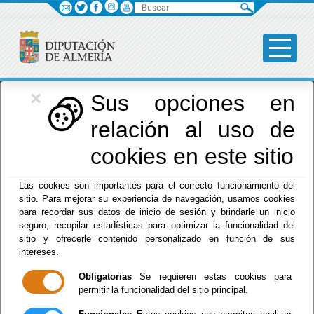
Buscar
×
Diputación
Sus opciones en
relación al uso de
Menú Diputación
cookies en este sitio
Inicio
-
Diputación
- Itinerarios
Las cookies son importantes para el correcto funcionamiento del
Escuchar
sitio. Para mejorar su experiencia de navegación, usamos cookies
para recordar sus datos de inicio de sesión y brindarle un inicio
seguro, recopilar estadísticas para optimizar la funcionalidad del
sitio y ofrecerle contenido personalizado en función de sus
intereses.
Obligatorias
Se requieren estas cookies para
Red Provincial
permitir la funcionalidad del sitio principal.
Intranet Provincial
Intranet Adheridos