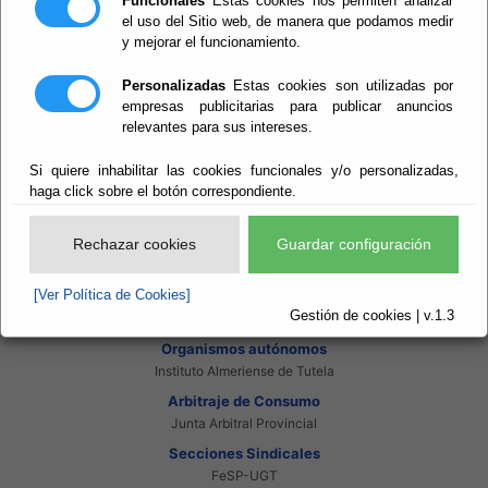
Funcionales
Estas cookies nos permiten analizar
Intranet Beneficiarios
el uso del Sitio web, de manera que podamos medir
Servicios EE.LL.
y mejorar el funcionamiento.
Red Provincial
Enlaces de interés
Personalizadas
Estas cookies son utilizadas por
Beneficiarios Red Provincial
empresas publicitarias para publicar anuncios
Punto de Informacion del Catastro
relevantes para sus intereses.
Agencia Tributaria
Ministerio de Administraciones Públicas
Si quiere inhabilitar las cookies funcionales y/o personalizadas,
Junta de Andalucia
haga click sobre el botón correspondiente.
Manual del Concejal
Consorcios
Rechazar cookies
Guardar configuración
Bomberos Poniente
Bomberos Levante
Almanzora Levante R.T.R.S.U.
[Ver Política de Cookies]
Gestión de Residuos Sector-II
Gestión de cookies | v.1.3
U.N.E.D.
Organismos autónomos
Instituto Almeriense de Tutela
Arbitraje de Consumo
Junta Arbitral Provincial
Secciones Sindicales
FeSP-UGT