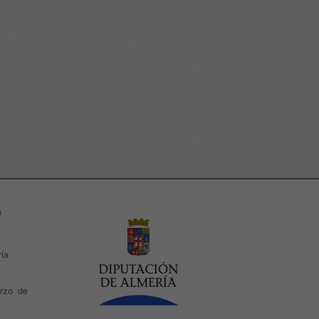
a
ría
rzo de