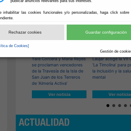
publicar anuncios relevantes para sus intereses.
e inhabilitar las cookies funcionales y/o personalizadas, haga click sobre
ndiente.
Rechazar cookies
Guardar configuración
lítica de Cookies]
Gestión de cookies
3/08/2026
2/08/2026
arax renovará
Yare Corcera y María Reyes
Laujar acoge la VII 
útbol 7
se proclaman vencedores
‘La Timolina’ para 
inversiones de
de la Travesía de la Isla de
la inclusión y la sal
San Juan de los Terreros
mental
de ‘Almería Activa’
ticia
Ver noticia
Ver noticia
ACTUALIDAD