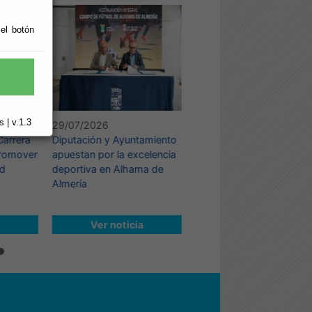
 el botón
 | v.1.3
29/07/2026
28/07/2026
Carrera
Diputación y Ayuntamiento
Este fin de semana San
promover
apuestan por la excelencia
Juan de los Terreros
ud
deportiva en Alhama de
acogerá la XI Travesía de
Almería
Isla batiendo nuevament
récord de inscripciones
Ver noticia
Ver noticia