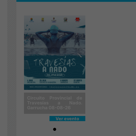
cial de
Circuito Provincial de
Circuito Provinci
 Nado.
Travesías a Nado.
Travesías a N
26
Garrucha 08-08-26
Garrucha 08-08-2
evento
Ver evento
Ver ev