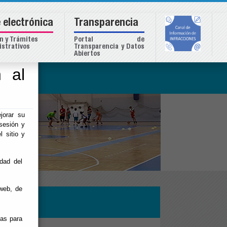
 electrónica
Transparencia
n y Trámites
Portal de
strativos
Transparencia y Datos
Abiertos
 al
o
jorar su
sesión y
l sitio y
idad del
web, de
ias para