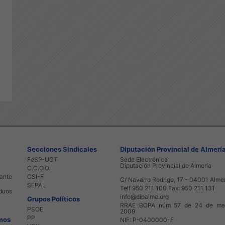
Secciones Sindicales
Diputación Provincial de Almerí
FeSP-UGT
Sede Electrónica
Diputación Provincial de Almería
C.C.O.O.
nte
CSI-F
C/ Navarro Rodrigo, 17 - 04001 Alme
SEPAL
Telf 950 211 100 Fax: 950 211 131
uos
info@dipalme.org
Grupos Políticos
RRAE BOPA núm 57 de 24 de ma
PSOE
2009
PP
mos
NIF: P-0400000-F