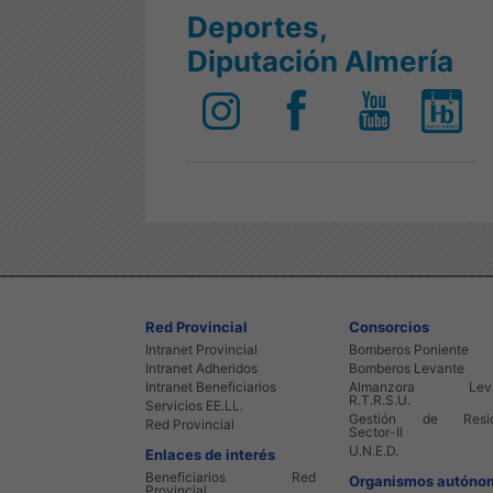
Deportes,
Diputación Almería
Red Provincial
Consorcios
Intranet Provincial
Bomberos Poniente
Intranet Adheridos
Bomberos Levante
Intranet Beneficiarios
Almanzora Leva
R.T.R.S.U.
Servicios EE.LL.
Gestión de Resid
Red Provincial
Sector-II
U.N.E.D.
Enlaces de interés
Beneficiarios Red
Organismos autóno
Provincial