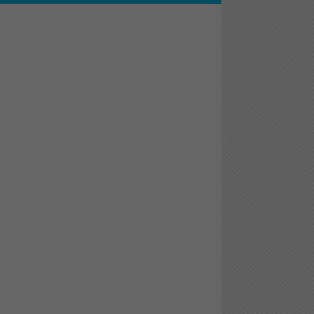
al de
ado.
6
ento