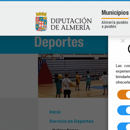
Municipios
Almería pueblo
a pueblo
×
Deportes
Las coo
experie
brindarl
ofrecerl
Inicio
Servicio de Deportes